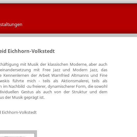
staltungen
eid Eichhorn-Volkstedt
chäftigung mit Musik der klassischen Moderne, aber auch
seinandersetzung mit Free Jazz und Modern Jazz, das
ve Kennenlernen der Arbeit Warnfried Altmanns und Fine
wskis führte mich - teils als Aktionsmalerei, teils als
n im Nachbild -zu freierer, dynamischerer Form, die sowohl
ividuellen Gestus als auch von der Struktur und dem
s der Musik geprägt ist.
d Eichhorn-Volkstedt