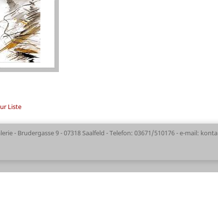
ur Liste
lerie - Brudergasse 9 - 07318 Saalfeld - Telefon: 03671/510176 - e-mail: kont