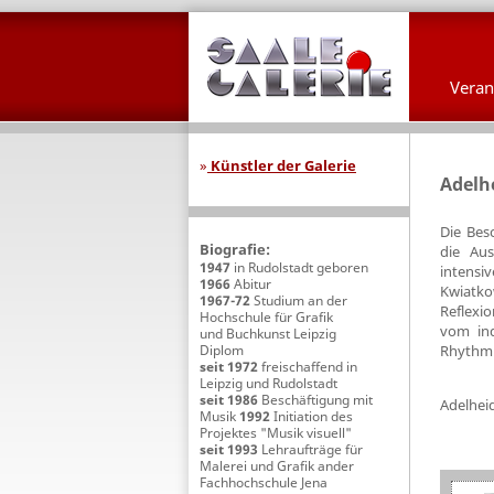
Veran
»
Künstler der Galerie
Adelh
Die Bes
Biografie:
die Au
1947
in Rudolstadt geboren
intensi
1966
Abitur
Kwiatko
1967-72
Studium an der
Reflexio
Hochschule für Grafik
vom ind
und Buchkunst Leipzig
Diplom
Rhythmu
seit 1972
freischaffend in
Leipzig und Rudolstadt
seit 1986
Beschäftigung mit
Adelhei
Musik
1992
Initiation des
Projektes "Musik visuell"
seit 1993
Lehraufträge für
Malerei und Grafik ander
Fachhochschule Jena