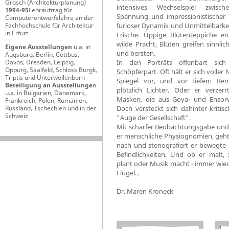
Grosch (Architekturplanung)
intensives Wechselspiel zwisch
1994-95
Lehrauftrag für
Spannung und impressionistischer Le
Computerentwurfslehre an der
Fachhochschule für Architektur
furioser Dynamik und Unmittelbarkei
in Erfurt
Frische. Üppige Blütenteppiche en
wilde Pracht, Blüten greifen sinnlic
Eigene Ausstellungen
u.a. in
und bersten.
Augsburg, Berlin, Cottbus,
Davos, Dresden, Leipzig,
In den Porträts offenbart sich
Oppurg, Saalfeld, Schloss Burgk,
Schöpferpart. Oft hält er sich voller
Triptis und Unterwellenborn
Spiegel vor, und vor tiefem Rem
Beteiligung an Ausstellunge
n
plötzlich Lichter. Oder er verzer
u.a. in Bulgarien, Dänemark,
Masken, die aus Goya- und Ensor
Frankreich, Polen, Rumänien,
Russland, Tschechien und in der
Doch versteckt sich dahinter kritisc
Schweiz
"Auge der Gesellschaft".
Mit scharfer Beobachtungsgabe und z
er menschliche Physiognomien, geht
nach und stenografiert er bewegte 
Befindlichkeiten. Und ob er malt, z
plant oder Musik macht - immer wiede
Flügel...
Dr. Maren Kroneck