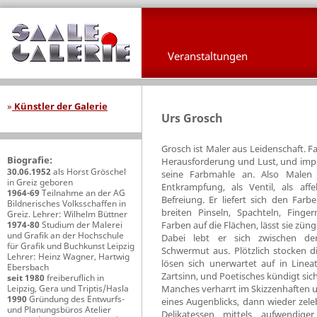
Veranstaltungen
»
Künstler der Galerie
Urs Grosch
Grosch ist Maler aus Leidenschaft. 
Biografie:
Herausforderung und Lust, und impul
30.06.1952
als Horst Gröschel
seine Farbmahle an. Also Malen
in Greiz geboren
Entkrampfung, als Ventil, als affe
1964-69
Teilnahme an der AG
Befreiung. Er liefert sich den Farb
Bildnerisches Volksschaffen in
breiten Pinseln, Spachteln, Finge
Greiz. Lehrer: Wilhelm Büttner
1974-80
Studium der Malerei
Farben auf die Flächen, lässt sie zü
und Grafik an der Hochschule
Dabei lebt er sich zwischen d
für Grafik und Buchkunst Leipzig
Schwermut aus. Plötzlich stocken di
Lehrer: Heinz Wagner, Hartwig
lösen sich unerwartet auf in Linea
Ebersbach
Zartsinn, und Poetisches kündigt sich
seit 1980
freiberuflich in
Leipzig, Gera und Triptis/Hasla
Manches verharrt im Skizzenhaften u
1990
Gründung des Entwurfs-
eines Augenblicks, dann wieder zele
und Planungsbüros Atelier
Delikatessen mittels aufwendige