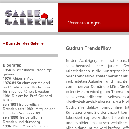
Veranstaltungen
»
Künstler der Galerie
Gudrun Trendafilov
In den Achtzigerjahren trat - para
Biografie:
selbstbewusst eine junge Gen
1958
in Bernsbach/Erzgebirge
Künstlerinnen in die Kunstgeschic
geboren
oder Trendafilov, später bekannt als
1976
Abitur in Aue
verbreiteten Aufsehen und machten
1976-81
Studium der Malerei
von ihnen zur Domäne erklärt. Die G
und Grafik an der Hochschule
für Bildende Künste Dresden
extensiv zum wichtigsten Thema un
1981
Diplom bei Prof. Gerhard
selbstverständlichem Selbstvers
Kettner
Sinnlichkeit erhielt eine neue, weibli
seit 1981
freiberuflich in
GudrunTrendafilov bringt ihre Int
Dresden
seit 1989
Mitglied der
Kunstszene ein. Sie denunziert komp
Dresdner Sezession 89
seit 1990
freiberuflich in
fokussiert expressiv die oft ideali
Dresden und Nürnberg
und exhibiert ekstatisch weibliche
1996
Philip-Morris-Stipendium
Alles bislang Intime wird kraftvoll off