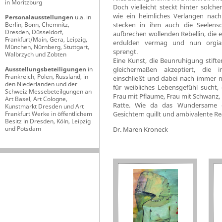
in Moritzburg
Doch vielleicht steckt hinter solc
wie ein heimliches Verlangen nach 
Personalausstellungen
u.a. in
Berlin, Bonn, Chemnitz,
stecken in ihm auch die Seelensc
Dresden, Düsseldorf,
aufbrechen wollenden Rebellin, die e
Frankfurt/Main, Gera, Leipzig,
erdulden vermag und nun orgias
München, Nürnberg, Stuttgart,
sprengt.
Walbrzych und Zobten
Eine Kunst, die Beunruhigung stiften
Ausstellungsbeteiligungen
in
gleichermaßen akzeptiert, die
Frankreich, Polen, Russland, in
einschließt und dabei nach immer 
den Niederlanden und der
für weibliches Lebensgefühl sucht,
Schweiz Messebeteilgungen an
Frau mit Pflaume, Frau mit Schwanz, 
Art Basel, Art Cologne,
Ratte. Wie da das Wundersame e
Kunstmarkt Dresden und Art
Frankfurt Werke in öffentlichem
Gesichtern quillt und ambivalente Re
Besitz in Dresden, Köln, Leipzig
und Potsdam
Dr. Maren Kroneck